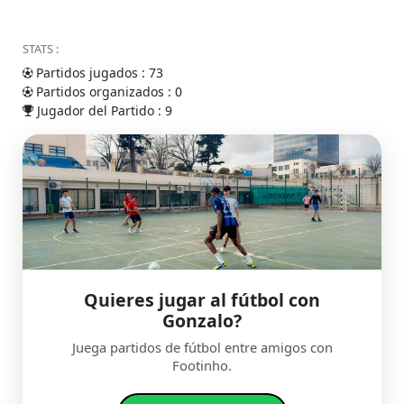
STATS :
Partidos jugados : 73
Partidos organizados : 0
Jugador del Partido : 9
Quieres jugar al fútbol con
Gonzalo?
Juega partidos de fútbol entre amigos con
Footinho.