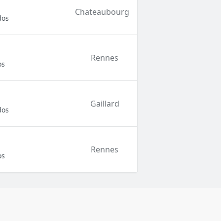
Chateaubourg
dos
Rennes
os
Gaillard
dos
Rennes
os