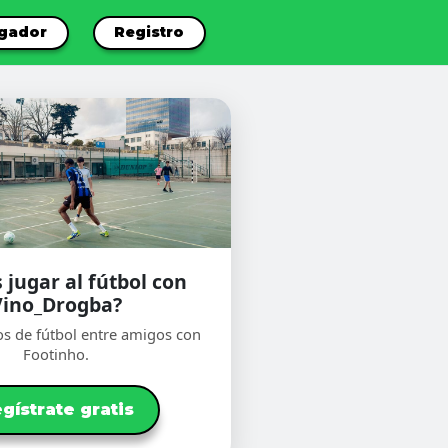
ugador
Registro
 jugar al fútbol con
Vino_Drogba?
os de fútbol entre amigos con
Footinho.
gístrate gratis