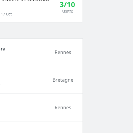
3/10
ABIERTO
 17 Oct
ora
Rennes
s
Bretagne
s
Rennes
s