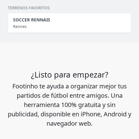
TERRENOS FAVORITOS
SOCCER RENNAIS
Rennes
¿Listo para empezar?
Footinho te ayuda a organizar mejor tus
partidos de fútbol entre amigos. Una
herramienta 100% gratuita y sin
publicidad, disponible en iPhone, Android y
navegador web.