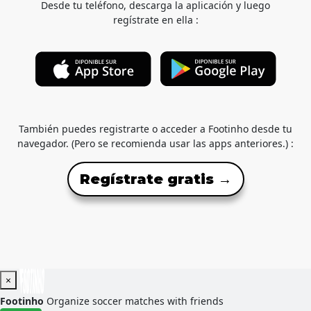
Desde tu teléfono, descarga la aplicación y luego
regístrate en ella :
También puedes registrarte o acceder a Footinho desde tu
navegador. (Pero se recomienda usar las apps anteriores.) :
Regístrate gratis →
×
Footinho
Organize soccer matches with friends