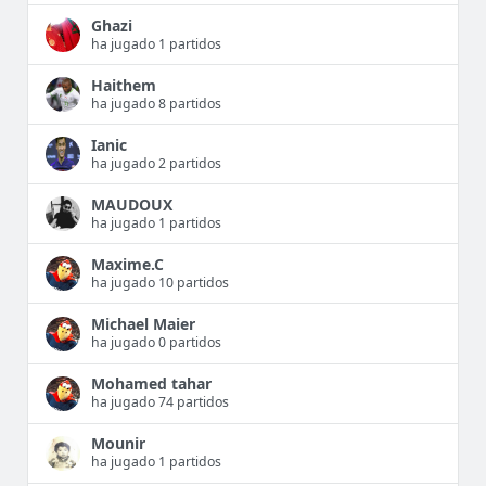
Ghazi
ha jugado 1 partidos
Haithem
ha jugado 8 partidos
Ianic
ha jugado 2 partidos
MAUDOUX
ha jugado 1 partidos
Maxime.C
ha jugado 10 partidos
Michael Maier
ha jugado 0 partidos
Mohamed tahar
ha jugado 74 partidos
Mounir
ha jugado 1 partidos