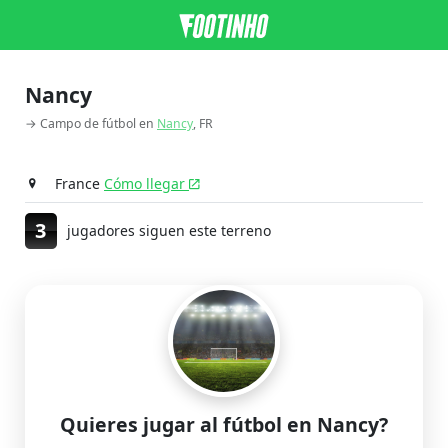
Nancy
→ Campo de fútbol en
Nancy
, FR
France
Cómo llegar
3
jugadores siguen este terreno
Quieres jugar al fútbol en Nancy?