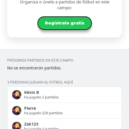
Organiza o únete a partidos de fútbol en este
campo:
Regístrate gratis
PRÓXIMOS PARTIDOS EN ESTE CAMPO
No se encontraron partidos.
3 PERSONAS JUEGAN AL FÚTBOL AQUÍ
Kévin B
ha jugado 2 partidos
Pierre
ha jugado 329 partidos
Zak123
ha jugado 1 partidos