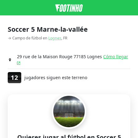
Soccer 5 Marne-la-vallée
→ Campo de fútbol en
Lognes
, FR
29 rue de la Maison Rouge 77185 Lognes
Cómo llegar
12
jugadores siguen este terreno
Quieres jugar al fútbol en Soccer 5