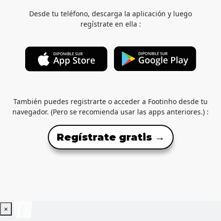
Desde tu teléfono, descarga la aplicación y luego
regístrate en ella :
También puedes registrarte o acceder a Footinho desde tu
navegador. (Pero se recomienda usar las apps anteriores.) :
Regístrate gratis →
×