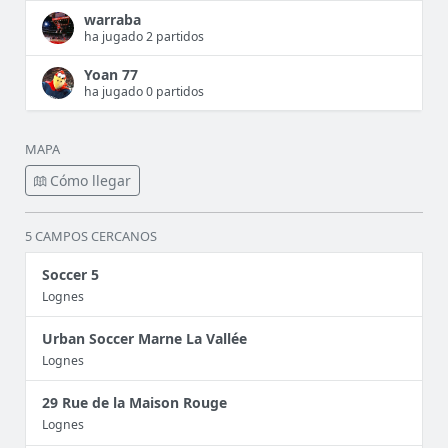
warraba
ha jugado 2 partidos
Yoan 77
ha jugado 0 partidos
MAPA
Cómo llegar
5 CAMPOS CERCANOS
Soccer 5
Lognes
Urban Soccer Marne La Vallée
Lognes
29 Rue de la Maison Rouge
Lognes