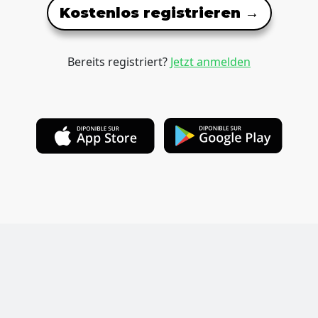
Kostenlos registrieren →
Bereits registriert?
Jetzt anmelden