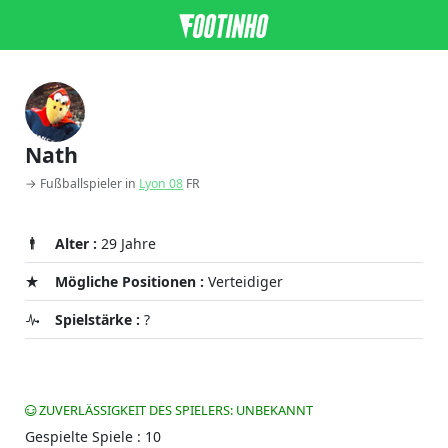
Nath
→ Fußballspieler in
Lyon 08
FR
Alter :
29 Jahre
Mögliche Positionen :
Verteidiger
Spielstärke :
?
ZUVERLÄSSIGKEIT DES SPIELERS: UNBEKANNT
Gespielte Spiele : 10