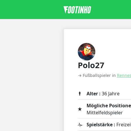
Polo27
→ Fußballspieler in
Renne
Alter :
36 Jahre
Mögliche Positione
Mittelfeldspieler
Spielstärke :
Freizei