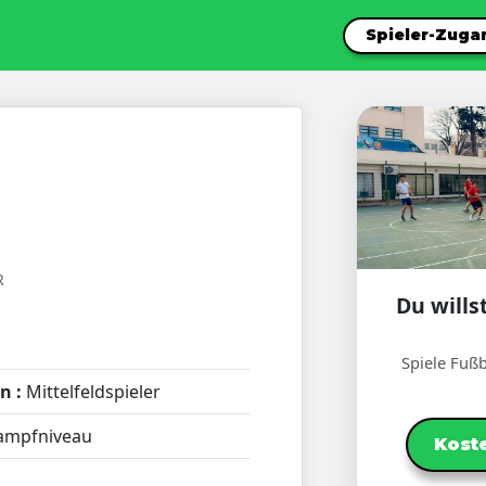
Spieler-Zuga
R
Du wills
Spiele Fußb
n :
Mittelfeldspieler
ampfniveau
Koste