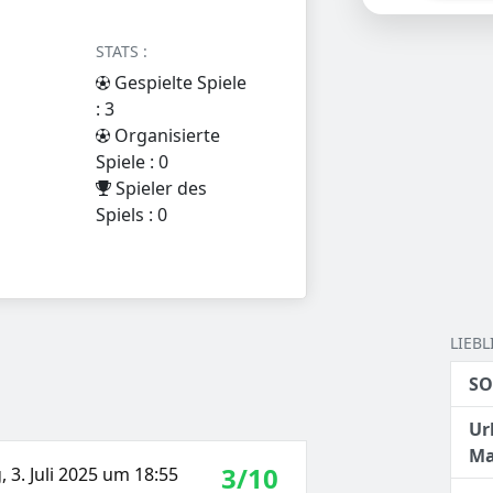
STATS :
Gespielte Spiele
: 3
Organisierte
Spiele : 0
Spieler des
Spiels : 0
LIEB
SO
Ur
Ma
3/10
 3. Juli 2025 um 18:55