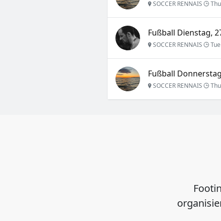
SOCCER RENNAIS
Thu 
Fußball Dienstag, 2
SOCCER RENNAIS
Tue
Fußball Donnerstag,
SOCCER RENNAIS
Thu
Footin
organisie