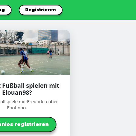
ng
Registrieren
t Fußball spielen mit
Elouan98?
allspiele mit Freunden über
Footinho.
nlos registrieren