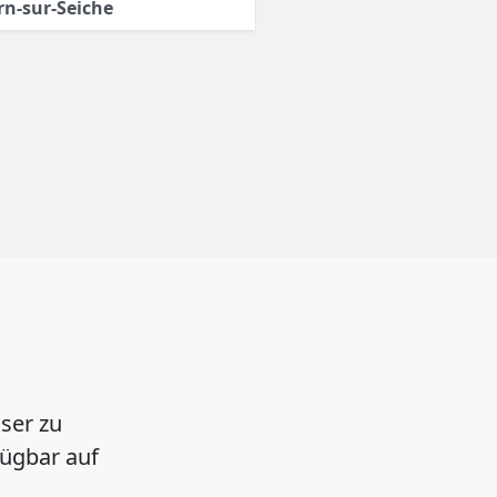
rn-sur-Seiche
sser zu
fügbar auf