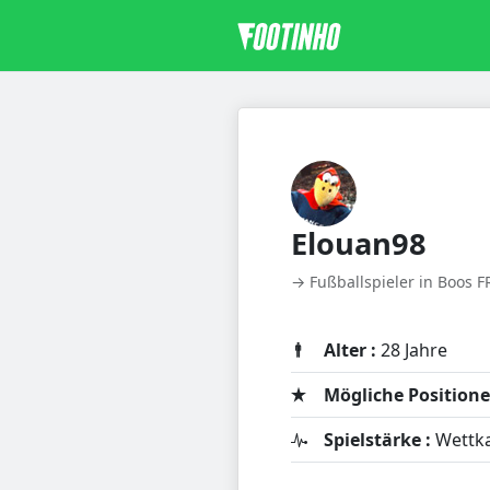
Elouan98
→ Fußballspieler in Boos F
Alter :
28 Jahre
Mögliche Positione
Spielstärke :
Wettk