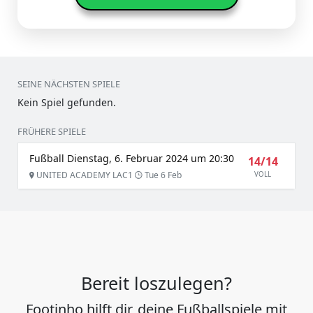
SEINE NÄCHSTEN SPIELE
Kein Spiel gefunden.
FRÜHERE SPIELE
Fußball Dienstag, 6. Februar 2024 um 20:30
14/14
UNITED ACADEMY LAC1
Tue 6 Feb
VOLL
Bereit loszulegen?
Footinho hilft dir, deine Fußballspiele mit