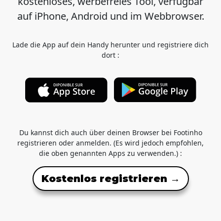
kostenloses, werbefreies Tool, verfügbar
auf iPhone, Android und im Webbrowser.
Lade die App auf dein Handy herunter und registriere dich
dort :
Du kannst dich auch über deinen Browser bei Footinho
registrieren oder anmelden. (Es wird jedoch empfohlen,
die oben genannten Apps zu verwenden.) :
Kostenlos registrieren →