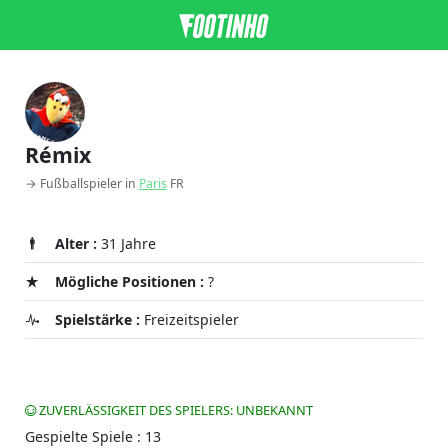
Rémix
→ Fußballspieler in
Paris
FR
Alter :
31 Jahre
Mögliche Positionen :
?
Spielstärke :
Freizeitspieler
ZUVERLÄSSIGKEIT DES SPIELERS: UNBEKANNT
Gespielte Spiele : 13