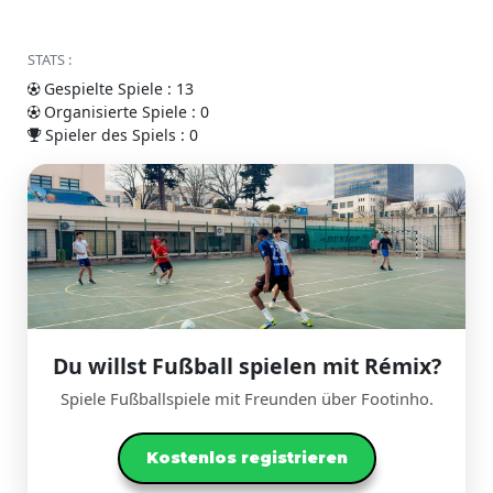
STATS :
Gespielte Spiele : 13
Organisierte Spiele : 0
Spieler des Spiels : 0
Du willst Fußball spielen mit Rémix?
Spiele Fußballspiele mit Freunden über Footinho.
Kostenlos registrieren