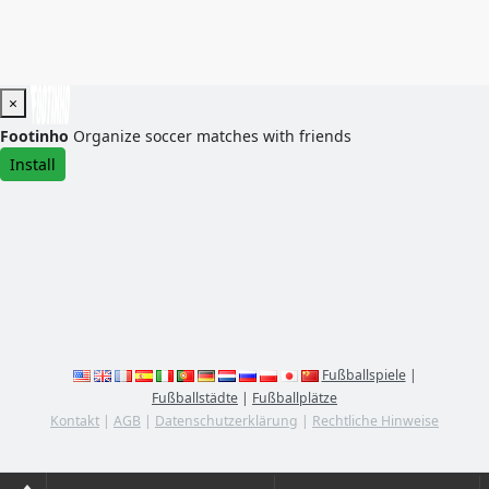
×
Footinho
Organize soccer matches with friends
Install
Fußballspiele
|
Fußballstädte
|
Fußballplätze
Kontakt
|
AGB
|
Datenschutzerklärung
|
Rechtliche Hinweise