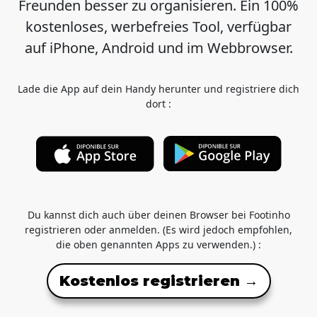
Freunden besser zu organisieren. Ein 100%
kostenloses, werbefreies Tool, verfügbar
auf iPhone, Android und im Webbrowser.
Lade die App auf dein Handy herunter und registriere dich
dort :
Du kannst dich auch über deinen Browser bei Footinho
registrieren oder anmelden. (Es wird jedoch empfohlen,
die oben genannten Apps zu verwenden.) :
Kostenlos registrieren →