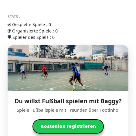
STATS :
Gespielte Spiele : 0
Organisierte Spiele : 0
Spieler des Spiels : 0
Du willst Fußball spielen mit Baggy?
Spiele Fußballspiele mit Freunden über Footinho.
Kostenlos registrieren