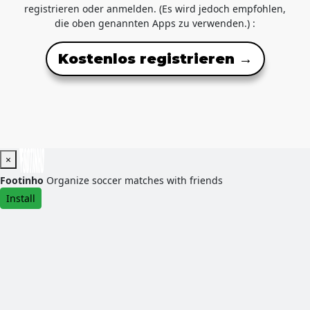
registrieren oder anmelden. (Es wird jedoch empfohlen,
die oben genannten Apps zu verwenden.) :
Kostenlos registrieren →
×
Footinho
Organize soccer matches with friends
Install