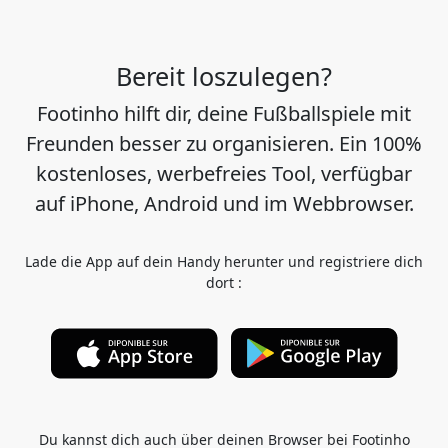
Bereit loszulegen?
Footinho hilft dir, deine Fußballspiele mit
Freunden besser zu organisieren. Ein 100%
kostenloses, werbefreies Tool, verfügbar
auf iPhone, Android und im Webbrowser.
Lade die App auf dein Handy herunter und registriere dich
dort :
Du kannst dich auch über deinen Browser bei Footinho