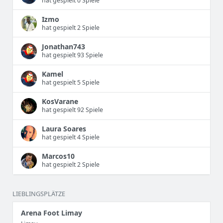
hat gespielt 0 Spiele
Izmo
hat gespielt 2 Spiele
Jonathan743
hat gespielt 93 Spiele
Kamel
hat gespielt 5 Spiele
KosVarane
hat gespielt 92 Spiele
Laura Soares
hat gespielt 4 Spiele
Marcos10
hat gespielt 2 Spiele
LIEBLINGSPLÄTZE
Arena Foot Limay