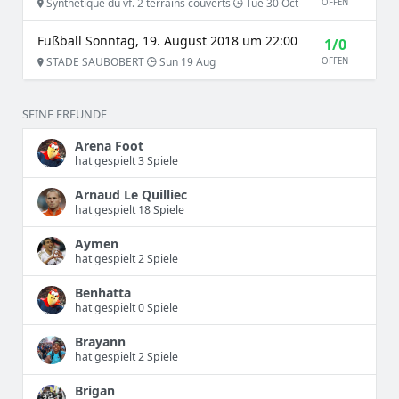
Synthétique du vf. 2 terrains couverts
Tue 30 Oct
OFFEN
Fußball Sonntag, 19. August 2018 um 22:00
1/0
STADE SAUBOBERT
Sun 19 Aug
OFFEN
SEINE FREUNDE
Arena Foot
hat gespielt 3 Spiele
Arnaud Le Quilliec
hat gespielt 18 Spiele
Aymen
hat gespielt 2 Spiele
Benhatta
hat gespielt 0 Spiele
Brayann
hat gespielt 2 Spiele
Brigan