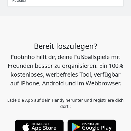
Puteaux
Bereit loszulegen?
Footinho hilft dir, deine Fußballspiele mit
Freunden besser zu organisieren. Ein 100%
kostenloses, werbefreies Tool, verfügbar
auf iPhone, Android und im Webbrowser.
Lade die App auf dein Handy herunter und registriere dich
dort :