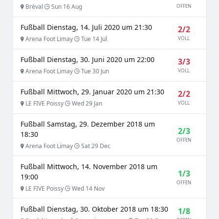
Bréval
Sun 16 Aug
OFFEN
Fußball Dienstag, 14. Juli 2020 um 21:30
2/2
Arena Foot Limay
Tue 14 Jul
VOLL
Fußball Dienstag, 30. Juni 2020 um 22:00
3/3
Arena Foot Limay
Tue 30 Jun
VOLL
Fußball Mittwoch, 29. Januar 2020 um 21:30
2/2
LE FIVE Poissy
Wed 29 Jan
VOLL
Fußball Samstag, 29. Dezember 2018 um
2/3
18:30
OFFEN
Arena Foot Limay
Sat 29 Dec
Fußball Mittwoch, 14. November 2018 um
1/3
19:00
OFFEN
LE FIVE Poissy
Wed 14 Nov
Fußball Dienstag, 30. Oktober 2018 um 18:30
1/8