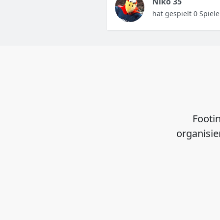
Niko 35
hat gespielt 0 Spiele
Footin
organisie