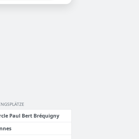
LINGSPLÄTZE
rcle Paul Bert Bréquigny
nnes