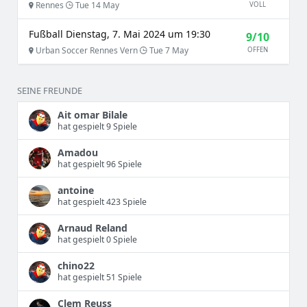
Rennes
Tue 14 May
VOLL
Fußball Dienstag, 7. Mai 2024 um 19:30
9/10
Urban Soccer Rennes Vern
Tue 7 May
OFFEN
SEINE FREUNDE
Ait omar Bilale
hat gespielt 9 Spiele
Amadou
hat gespielt 96 Spiele
antoine
hat gespielt 423 Spiele
Arnaud Reland
hat gespielt 0 Spiele
chino22
hat gespielt 51 Spiele
Clem Reuss