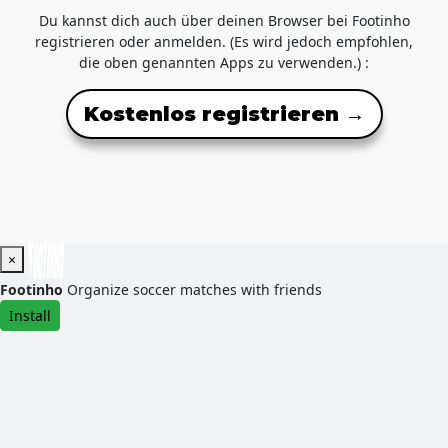
Du kannst dich auch über deinen Browser bei Footinho
registrieren oder anmelden. (Es wird jedoch empfohlen,
die oben genannten Apps zu verwenden.) :
Kostenlos registrieren →
×
Footinho
Organize soccer matches with friends
Install