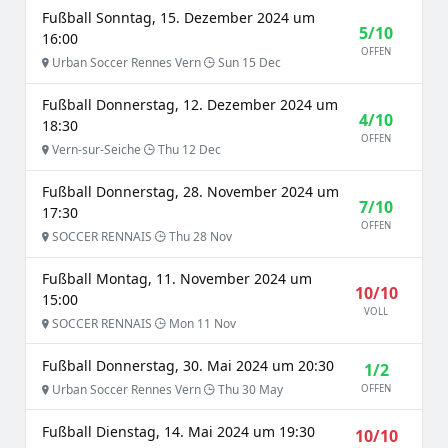
Fußball Sonntag, 15. Dezember 2024 um
5/10
16:00
OFFEN
Urban Soccer Rennes Vern
Sun 15 Dec
Fußball Donnerstag, 12. Dezember 2024 um
4/10
18:30
OFFEN
Vern-sur-Seiche
Thu 12 Dec
Fußball Donnerstag, 28. November 2024 um
7/10
17:30
OFFEN
SOCCER RENNAIS
Thu 28 Nov
Fußball Montag, 11. November 2024 um
10/10
15:00
VOLL
SOCCER RENNAIS
Mon 11 Nov
Fußball Donnerstag, 30. Mai 2024 um 20:30
1/2
Urban Soccer Rennes Vern
Thu 30 May
OFFEN
Fußball Dienstag, 14. Mai 2024 um 19:30
10/10