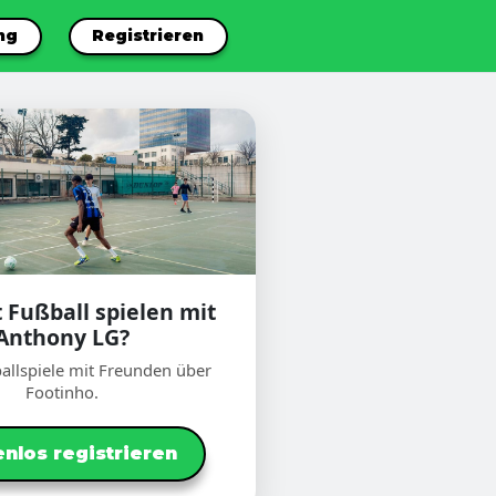
ng
Registrieren
t Fußball spielen mit
Anthony LG?
allspiele mit Freunden über
Footinho.
nlos registrieren