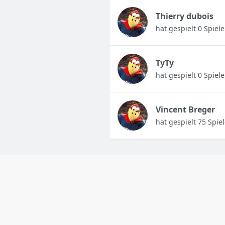
Thierry dubois
hat gespielt 0 Spiele
TyTy
hat gespielt 0 Spiele
Vincent Breger
hat gespielt 75 Spiel