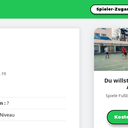
Spieler-Zuga
s
FR
Du wills
Spiele Fußb
n :
?
Niveau
Koste