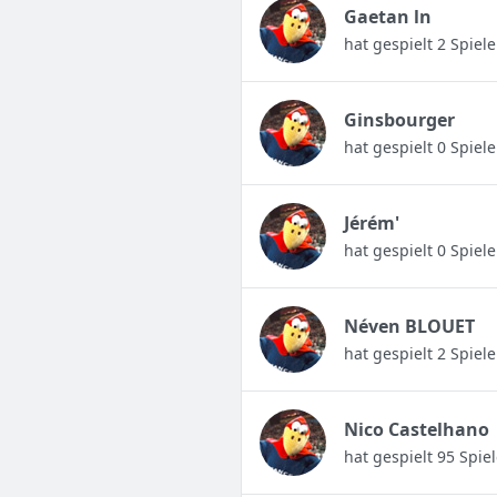
Gaetan ln
hat gespielt 2 Spiele
Ginsbourger
hat gespielt 0 Spiele
Jérém'
hat gespielt 0 Spiele
Néven BLOUET
hat gespielt 2 Spiele
Nico Castelhano
hat gespielt 95 Spiel