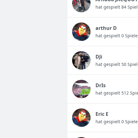
hat gespielt 84 Spiel
arthur D
hat gespielt 0 Spiele
DJi
hat gespielt 50 Spiel
DrIs
hat gespielt 512 Spi
Eric E
hat gespielt 0 Spiele