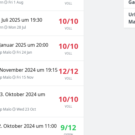
Ga
rn
Fri 1 Aug
VOLL
Ur
10/10
 Juli 2025 um 19:30
Ma
rn
Mon 28 Jul
VOLL
10/10
. Januar 2025 um 20:00
p Malo
Fri 24 Jan
VOLL
12/12
5. November 2024 um 19:15
p Malo
Fri 15 Nov
VOLL
23. Oktober 2024 um
10/10
VOLL
p Malo
Wed 23 Oct
9/12
2. Oktober 2024 um 11:00
OFFEN