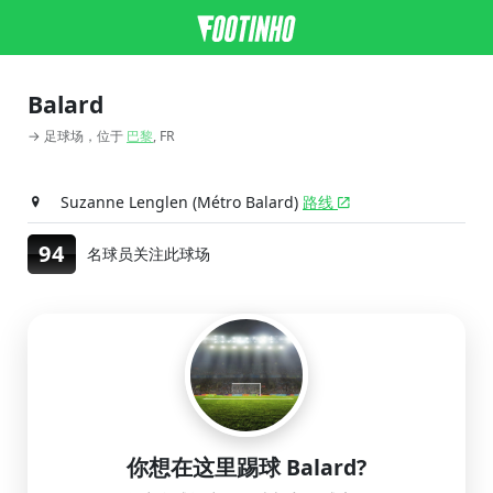
Balard
→ 足球场，位于
巴黎
, FR
Suzanne Lenglen (Métro Balard)
路线
94
名球员关注此球场
你想在这里踢球 Balard?