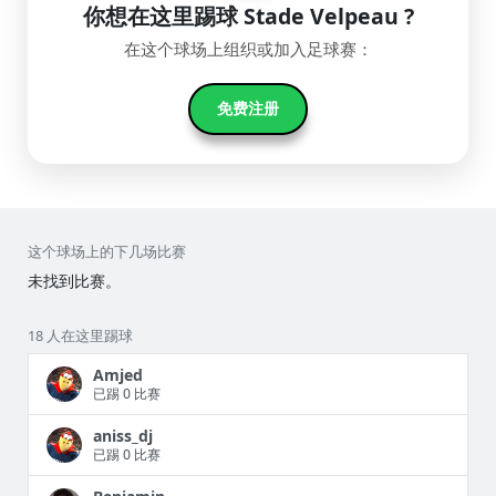
你想在这里踢球 Stade Velpeau ?
在这个球场上组织或加入足球赛：
免费注册
这个球场上的下几场比赛
未找到比赛。
18 人在这里踢球
Amjed
已踢 0 比赛
aniss_dj
已踢 0 比赛