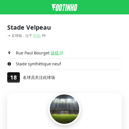
Stade Velpeau
→ 足球场，位于
昂东
, FR
Rue Paul Bourget
路线
Stade synthétique neuf
18
名球员关注此球场