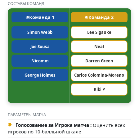
СОСТАВЫ КОМАНД
Команда 1
Команда 2
Simon Webb
Lee Sigauke
Joe Sousa
Neal
Nicomm
Darren Green
George Holmes
Carlos Colomina-Moreno
Riki P
ПАРАМЕТРЫ МАТЧА
Голосование за Игрока матча :
Оценить всех
игроков по 10-балльной шкале