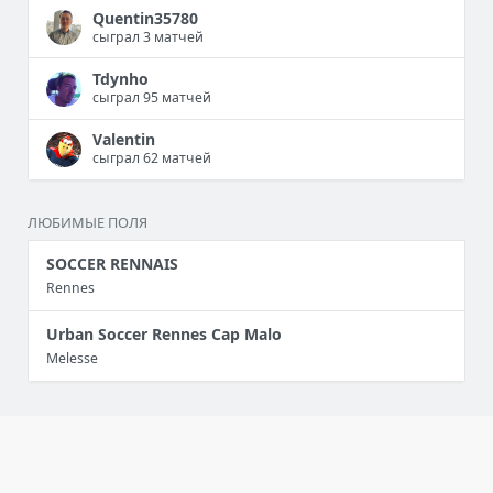
Quentin35780
сыграл 3 матчей
Tdynho
сыграл 95 матчей
Valentin
сыграл 62 матчей
ЛЮБИМЫЕ ПОЛЯ
SOCCER RENNAIS
Rennes
Urban Soccer Rennes Cap Malo
Melesse