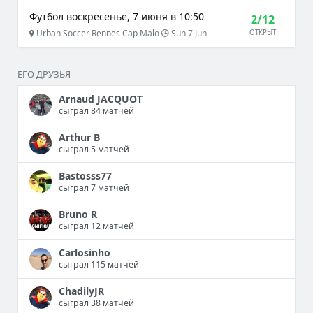
Футбол воскресенье, 7 июня в 10:50
2/12
Urban Soccer Rennes Cap Malo
Sun 7 Jun
ОТКРЫТ
ЕГО ДРУЗЬЯ
Arnaud JACQUOT
сыграл 84 матчей
Arthur B
сыграл 5 матчей
Bastosss77
сыграл 7 матчей
Bruno R
сыграл 12 матчей
Carlosinho
сыграл 115 матчей
ChadilyJR
сыграл 38 матчей