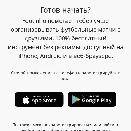
Готов начать?
Footinho помогает тебе лучше
организовывать футбольные матчи с
друзьями. 100% бесплатный
инструмент без рекламы, доступный на
iPhone, Android и в веб-браузере.
Скачай приложение на телефон и зарегистрируйся в
нём :
Ты также можешь зарегистрироваться или войти в
Footinho через браузер. (Но мы рекомендуем