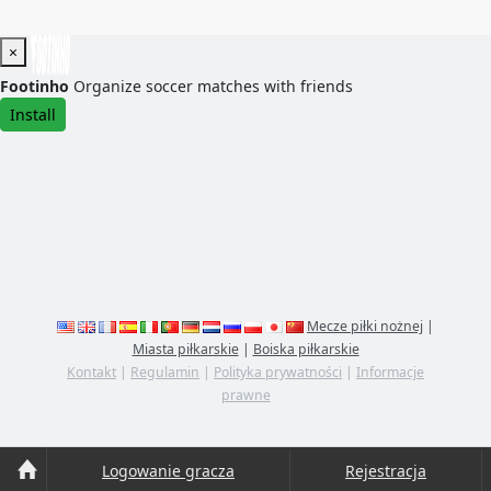
×
Footinho
Organize soccer matches with friends
Install
Mecze piłki nożnej
|
Miasta piłkarskie
|
Boiska piłkarskie
Kontakt
|
Regulamin
|
Polityka prywatności
|
Informacje
prawne
Logowanie gracza
Rejestracja