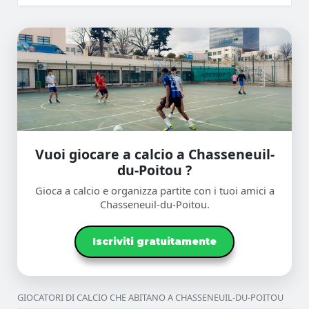
Vuoi giocare a calcio a Chasseneuil-
du-Poitou ?
Gioca a calcio e organizza partite con i tuoi amici a
Chasseneuil-du-Poitou.
Iscriviti gratuitamente
GIOCATORI DI CALCIO CHE ABITANO A CHASSENEUIL-DU-POITOU