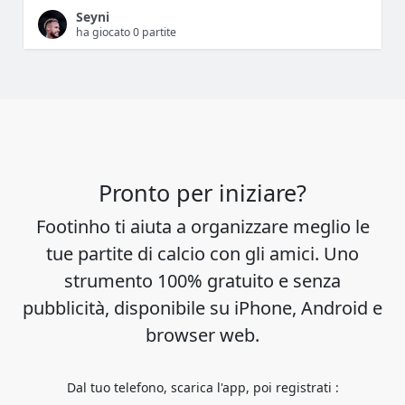
Seyni
ha giocato 0 partite
Pronto per iniziare?
Footinho ti aiuta a organizzare meglio le
tue partite di calcio con gli amici. Uno
strumento 100% gratuito e senza
pubblicità, disponibile su iPhone, Android e
browser web.
Dal tuo telefono, scarica l'app, poi registrati :